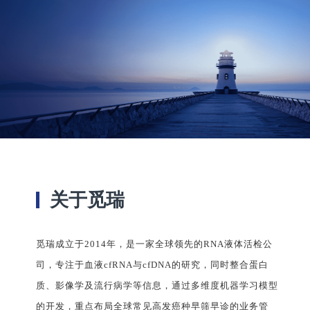
关于觅瑞
觅瑞成立于2014年，是一家全球领先的RNA液体活检公
RNA液体活检全球领
RNA液体活检全球领
RNA液体活检全球领
司，专注于血液cfRNA与cfDNA的研究，同时整合蛋白
先者
先者
先者
质、影像学及流行病学等信息，通过多维度机器学习模型
的开发，重点布局全球常见高发癌种早筛早诊的业务管