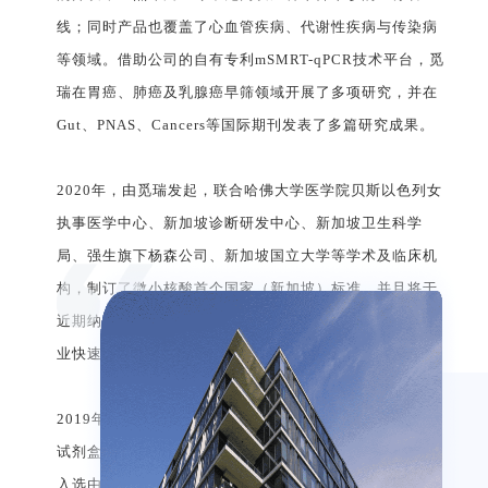
线；同时产品也覆盖了心血管疾病、代谢性疾病与传染病
等领域。借助公司的自有专利mSMRT-qPCR技术平台，觅
Global Leader in Liquid Biopsy powered by RNA
Global Leader in Liquid Biopsy powered by RNA
Global Leader in Liquid Biopsy powered by RNA
瑞在胃癌、肺癌及乳腺癌早筛领域开展了多项研究，并在
Technology
Technology
Technology
Gut、PNAS、Cancers等国际期刊发表了多篇研究成果。
2020年，由觅瑞发起，联合哈佛大学医学院贝斯以色列女
执事医学中心、新加坡诊断研发中心、新加坡卫生科学
局、强生旗下杨森公司、新加坡国立大学等学术及临床机
构，制订了微小核酸首个国家（新加坡）标准，并且将于
近期纳入ISO体系认证，从而引领并推动微小核酸诊断产
业快速、规范化发展。
2019年，由觅瑞自主研发的全球第一款血清胃癌分子诊断
TM
试剂盒GASTRO Clear
在新加坡获批上市。同年，觅瑞
入选由Nature Biotechnology杂志评选出的“全球液体活检